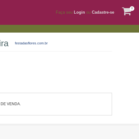
0
Faça seu
Login
ou
Cadastre-se
ira
festadasflores.com.br
 DE VENDA.