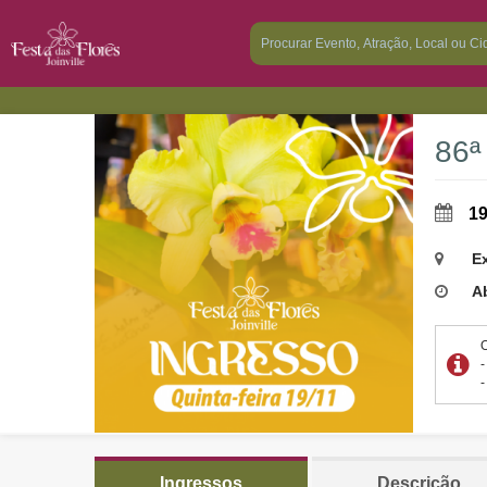
86ª
19
Ex
Ab
Ingressos
Descrição